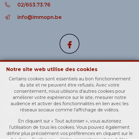
02/653.73.76
info@immopn.be
Agent immobilier intermédiaire et syndic agréé IPI sous le
Notre site web utilise des cookies
numéro
502.758
en Belgique
Certains cookies sont essentiels au bon fonctionnement
N° entreprise :
TVA BE 0680.748.869
du site et ne peuvent être refusés. Avec votre
consentement, nous utilisons d’autres cookies pour
Instance de contrôle: Institut professionnel des agents
améliorer votre expérience sur le site, mesurer notre
immobiliers, rue du Luxembourg 16B, 1000 Bruxelles (+32 2
audience et activer des fonctionnalités en lien avec les
505 38 50 - info@ipi.be) - Soumis au
code déontologique de
réseaux sociaux comme l’affichage de vidéos.
l’ IPI
En cliquant sur « Tout autoriser », vous autorisez
RC professionnelle et cautionnement via AXA Belgium SA,
l’utilisation de tous les cookies. Vous pouvez également
Place du Trône 1, 1000 Bruxelles – police n°
730.390.160
.
définir plus précisément vos préférences en cliquant sur le
Couverture valable pour les activités réalisées en Belgique